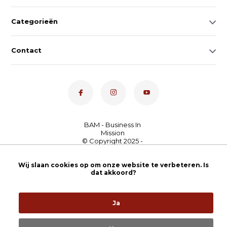
Categorieën
Contact
Dé toetsenspecialist van
Nederland
4,7
- bekijk
Wij slaan cookies op om onze website te verbeteren. Is
dat akkoord?
onze 100+ reviews
Ja