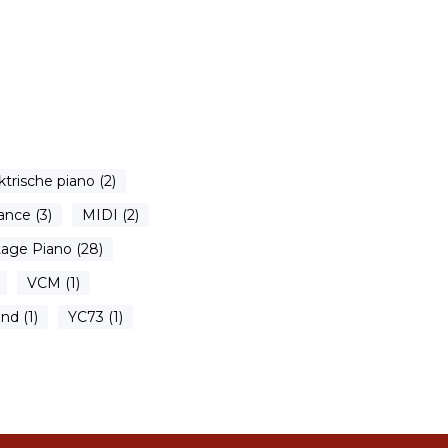
ktrische piano (2)
ance (3)
MIDI (2)
tage Piano (28)
VCM (1)
d (1)
YC73 (1)