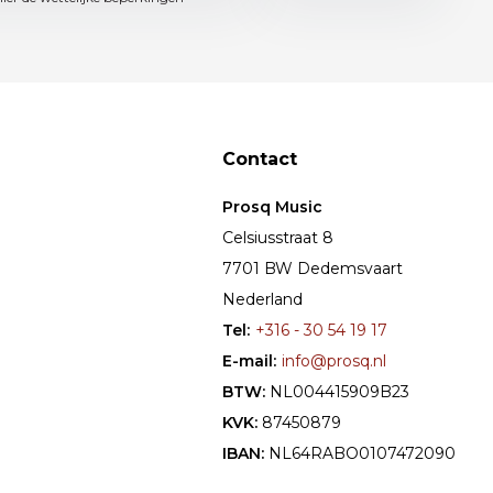
Contact
Prosq Music
Celsiusstraat 8
7701 BW Dedemsvaart
Nederland
Tel:
+316 - 30 54 19 17
E-mail:
info@prosq.nl
BTW:
NL004415909B23
KVK:
87450879
IBAN:
NL64RABO0107472090