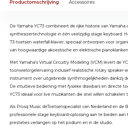
Productomschrijving
Accessoires
De Yamaha YC73 combineert de rijke historie van Yamaha-
synthesizertechnologie in één veelzijdig stage keyboard. 
73-toetsen waterfall-klavier, speciaal ontworpen voor organis
van hoogwaardige akoestische en elektrische pianoklanken
Met Yamaha's Virtual Circuitry Modeling (VCM) levert de Y
toonwielorgelervaring inclusief realistische rotary speaker-
instrument over uitgebreide synthmogelijkheden dankzij 
De intuïtieve bediening met fysieke drawbars en directe t
YC73 ideaal voor live muzikanten die snel willen schakelen 
Als Prosq Music déToetsenspecialist van Nederland en de Be
professionele stage keyboard-oplossing aan te bieden aan
prestaties verlangen op het podium en in de studio.