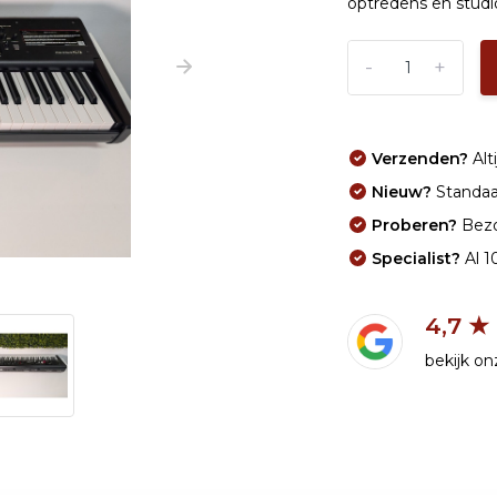
optredens en studio
-
+
Verzenden?
Alti
Nieuw?
Standaar
Proberen?
Bezo
Specialist?
Al 1
4,7 ★
bekijk o