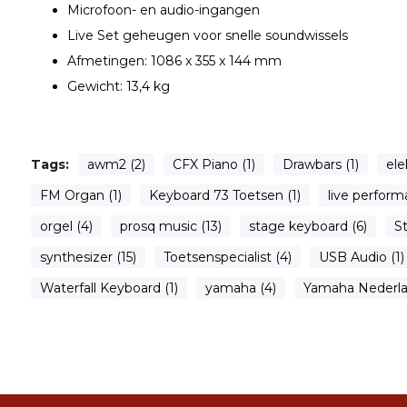
Microfoon- en audio-ingangen
Live Set geheugen voor snelle soundwissels
Afmetingen: 1086 x 355 x 144 mm
Gewicht: 13,4 kg
Tags:
awm2 (2)
CFX Piano (1)
Drawbars (1)
ele
FM Organ (1)
Keyboard 73 Toetsen (1)
live perform
orgel (4)
prosq music (13)
stage keyboard (6)
S
synthesizer (15)
Toetsenspecialist (4)
USB Audio (1)
Waterfall Keyboard (1)
yamaha (4)
Yamaha Nederlan