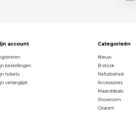
ijn account
Categorieën
gistreren
Nieuw
jn bestellingen
B-stock
jn tickets
Refurbished
jn verlanglijst
Accessoires
Maanddeals
Showroom
Gitaren!