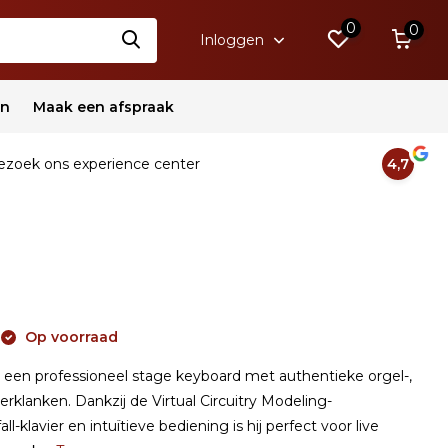
0
0
Inloggen
en
Maak een afspraak
zoek ons experience center
4,7
Op voorraad
een professioneel stage keyboard met authentieke orgel-,
erklanken. Dankzij de Virtual Circuitry Modeling-
ll-klavier en intuïtieve bediening is hij perfect voor live