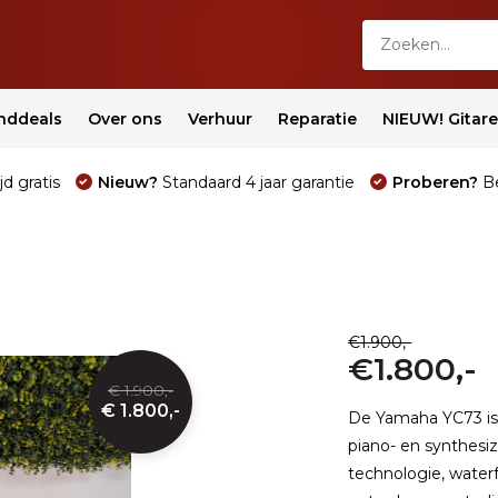
nddeals
Over ons
Verhuur
Reparatie
NIEUW! Gitar
jd gratis
Nieuw?
Standaard 4 jaar garantie
Proberen?
Be
€1.900,-
€1.800,-
€ 1.900,-
€ 1.800,-
De Yamaha YC73 is 
piano- en synthesiz
technologie, waterfa