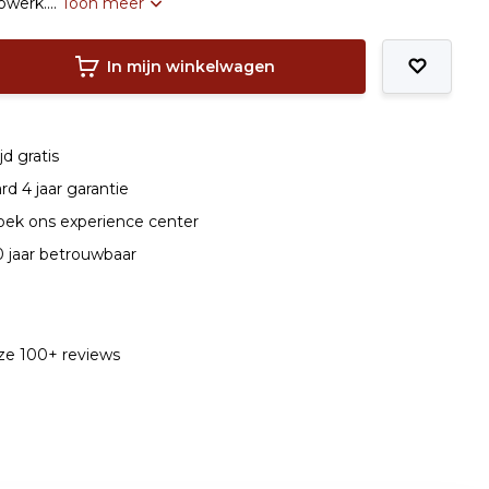
werk....
Toon meer
In mijn winkelwagen
jd gratis
d 4 jaar garantie
ek ons experience center
0 jaar betrouwbaar
nze 100+ reviews