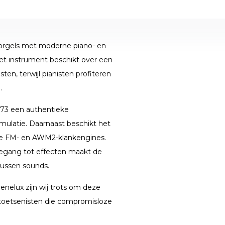
orgels met moderne piano- en
Het instrument beschikt over een
ten, terwijl pianisten profiteren
.
C73 een authentieke
emulatie. Daarnaast beschikt het
de FM- en AWM2-klankengines.
oegang tot effecten maakt de
tussen sounds.
nelux zijn wij trots om deze
 toetsenisten die compromisloze